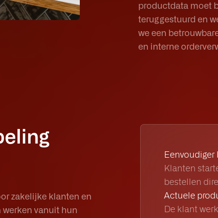
productdata moet b
teruggestuurd en w
we een betrouwbare 
en interne orderver
eling
Eenvoudiger 
Klanten star
bestellen dir
Actuele produ
r zakelijke klanten en
De klant werk
n werken vanuit hun