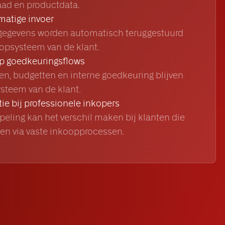
raad en productdata.
atige invoer
egevens worden automatisch teruggestuurd
oopsysteem van de klant.
op goedkeuringsflows
n, budgetten en interne goedkeuring blijven
steem van de klant.
tie bij professionele inkopers
eling kan het verschil maken bij klanten die
len via vaste inkoopprocessen.