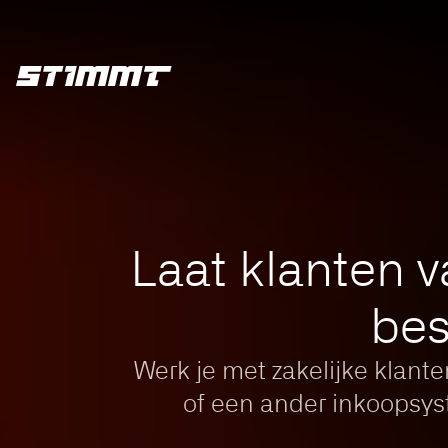
Home
integraties
OCI-koppeling
Laat klanten 
bes
Werk je met zakelijke klant
of een ander inkoopsys