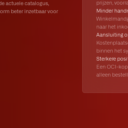
prijzen, voor
e actuele catalogus,
Minder handm
tform beter inzetbaar voor
Winkelmandg
naar het ink
Aansluiting 
Kostenplaatse
binnen het sy
Sterkere posi
Een OCI-kopp
alleen bestel