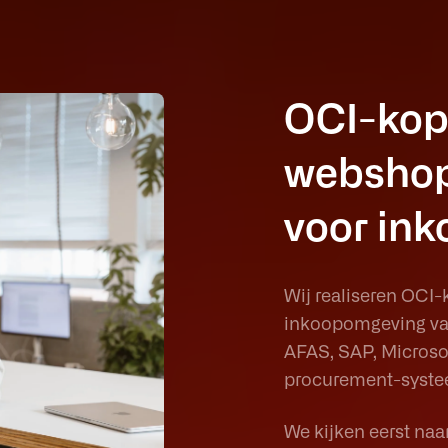
OCI-kopp
webshop
voor in
Wij realiseren OCI
inkoopomgeving van 
AFAS, SAP, Microso
procurement-systeem
We kijken eerst naar