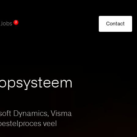
Jobs
3
Contact
koopsysteem
osoft Dynamics, Visma
estelproces veel