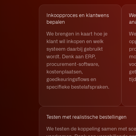
Inkoopproces en klantwens
We
bepalen
an
We brengen in kaart hoe je
We
klant wil inkopen en welk
op
systeem daarbij gebruikt
pr
wordt. Denk aan ERP,
moe
procurement-software,
vo
kostenplaatsen,
ge
goedkeuringsflows en
tij
specifieke bestelafspraken.
Testen met realistische bestellingen
We testen de koppeling samen met scena