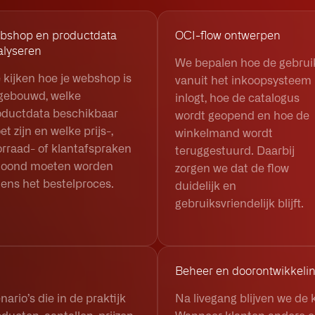
bshop en productdata
OCI-flow ontwerpen
alyseren
We bepalen hoe de gebrui
 kijken hoe je webshop is
vanuit het inkoopsysteem
gebouwd, welke
inlogt, hoe de catalogus
oductdata beschikbaar
wordt geopend en hoe de
t zijn en welke prijs-,
winkelmand wordt
orraad- of klantafspraken
teruggestuurd. Daarbij
toond moeten worden
zorgen we dat de flow
dens het bestelproces.
duidelijk en
gebruiksvriendelijk blijft.
Beheer en doorontwikkeli
rio’s die in de praktijk
Na livegang blijven we de