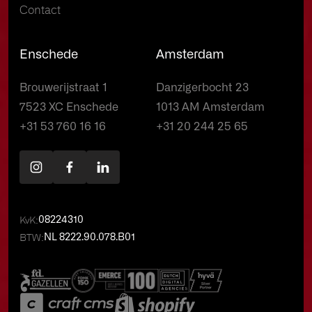
Contact
Enschede
Amsterdam
Brouwerijstraat 1
Danzigerbocht 23
7523 XC Enschede
1013 AM Amsterdam
+31 53 760 16 16
+31 20 244 25 65
KvK:
08224310
BTW:
NL 8222.90.078.B01