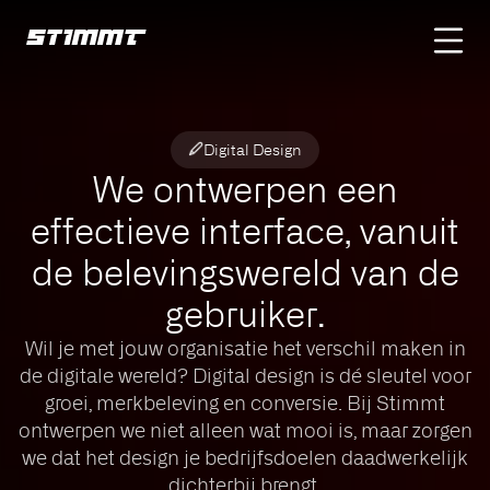
Home
Services
Digital Design
Digital Design
We ontwerpen een
effectieve interface, vanuit
de belevingswereld van de
gebruiker.
Wil je met jouw organisatie het verschil maken in
de digitale wereld? Digital design is dé sleutel voor
ebsite voor snelle
groei, merkbeleving en conversie. Bij Stimmt
e verduurzaming
ontwerpen we niet alleen wat mooi is, maar zorgen
Glaspunt
2026
we dat het design je bedrijfsdoelen daadwerkelijk
dichterbij brengt.