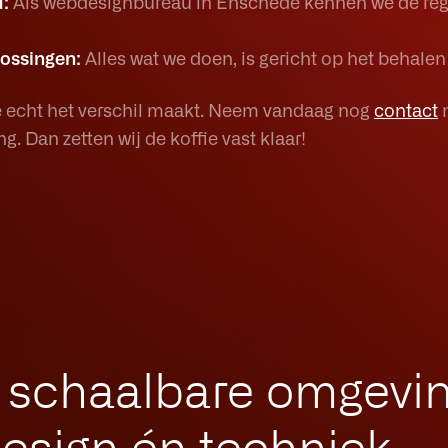
:
Als webdesignbureau in Enschede kennen we de reg
lossingen:
Alles wat we doen, is gericht op het behale
ie echt het verschil maakt. Neem vandaag nog
contact
m
g. Dan zetten wij de koffie vast klaar!
n schaalbare omgevi
 design én techniek