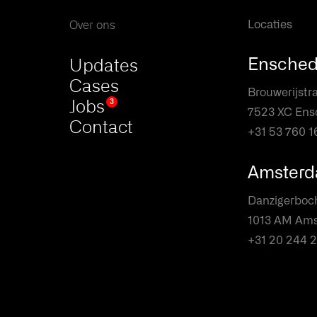
Over ons
Locaties
Updates
Ensche
Cases
Brouwerijstra
Jobs
3
7523 XC En
Contact
+31 53 760 1
Amster
Danzigerboc
1013 AM Am
+31 20 244 