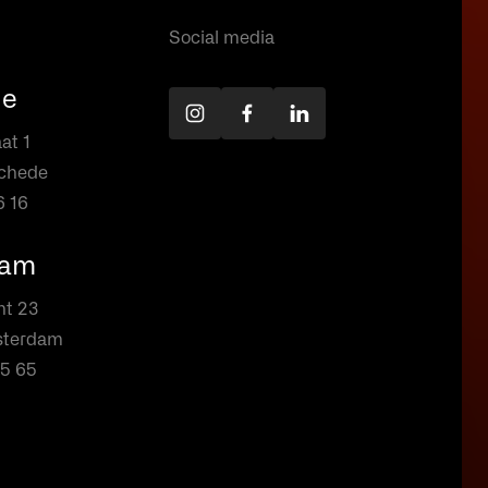
Social media
de
at 1
schede
6 16
dam
ht 23
sterdam
25 65