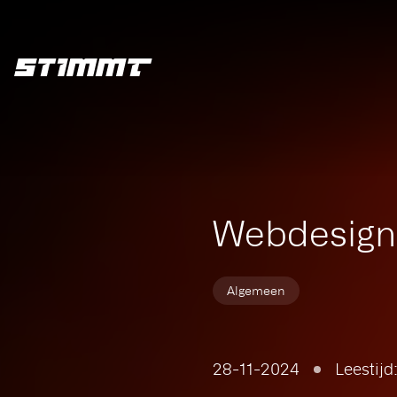
Home
Updates
webdesign enschede
Webdesign
Algemeen
28-11-2024
Leestijd