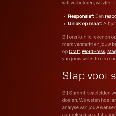
wilt verbeteren, wij zijn
Responsief:
Een
resp
Uniek op maat:
Altijd
Bij ons kun je rekenen op
merk versterkt en jouw bed
op
Craft
,
WordPress
,
Mag
van jouw website een su
Stap voor 
Bij Stimmt begeleiden we 
doelen. We weten hoe la
analyse van jouw wensen,
aantrekkelijke uitstralin