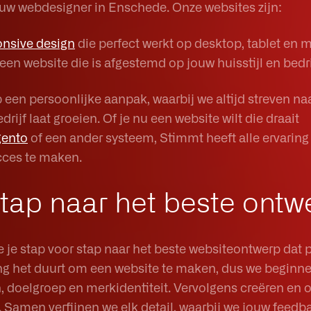
 jouw webdesigner in Enschede. Onze websites zijn:
onsive design
die perfect werkt op desktop, tablet en m
 een website die is afgestemd op jouw huisstijl en bedr
 een persoonlijke aanpak, waarbij we altijd streven na
rijf laat groeien. Of je nu een website wilt die draait
ento
of een ander systeem, Stimmt heeft alle ervaring 
cces te maken.
stap naar het beste ontw
je stap voor stap naar het beste websiteontwerp dat pe
ng het duurt om een website te maken, dus we beginn
 doelgroep en merkidentiteit. Vervolgens creëren en 
g. Samen verfijnen we elk detail, waarbij we jouw feedba