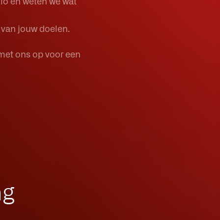
io en weten we wat
n van jouw doelen.
et ons op voor een
ng