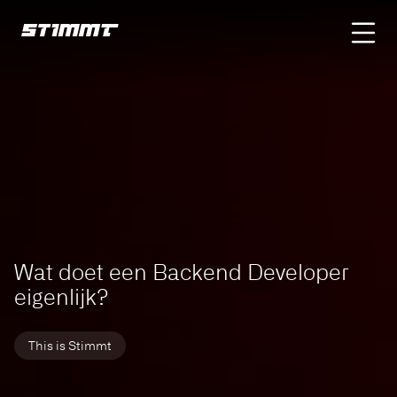
Home
Updates
interview met backend developer
Wat doet een Backend Developer
eigenlijk?
ebsite voor snelle
e verduurzaming
This is Stimmt
Glaspunt
2026