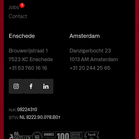
3
Jobs
Contact
Enschede
Amsterdam
Brouwerijstraat 1
Danzigerbocht 23
7523 XC Enschede
1013 AM Amsterdam
+31 53 760 16 16
+31 20 244 25 65
KvK:
08224310
BTW:
NL 8222.90.078.B01