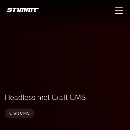
Home
Updates
headless met craft cms
Headless met Craft CMS
ebsite voor snelle
e verduurzaming
Craft CMS
Glaspunt
2026