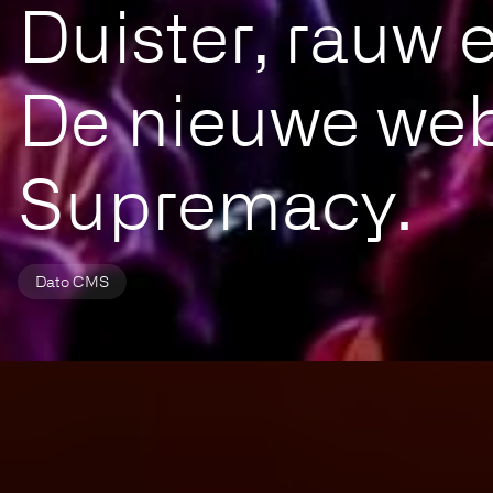
Duister, rauw e
De nieuwe web
Supremacy.
Dato CMS