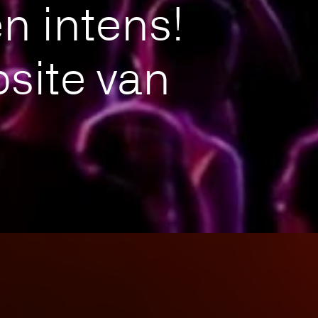
n intens!
site van